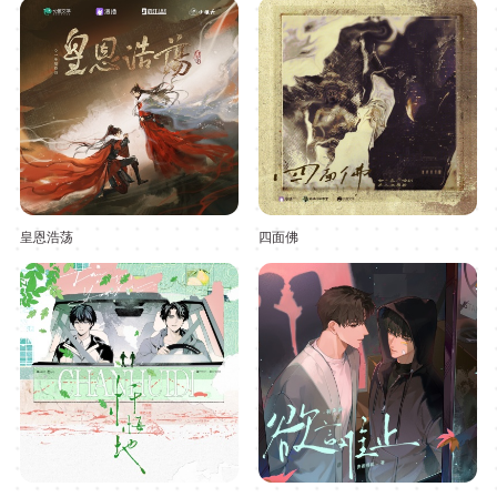
皇恩浩荡
四面佛