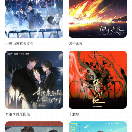
小潭山没有天文台
囚于永夜
奇洛李维斯回信
干涸地