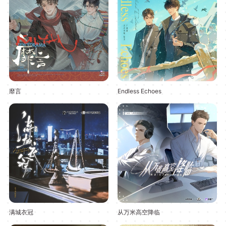
靡言
Endless Echoes
满城衣冠
从万米高空降临